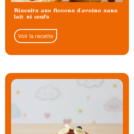
Biscuits aux flocons d’avoine sans
lait, ni œufs
Voir la recette