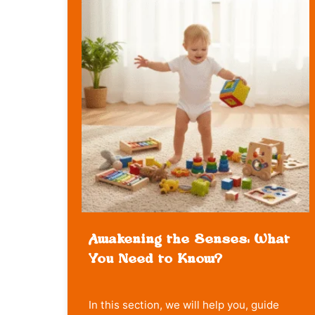
Awakening the Senses: What
You Need to Know?
In this section, we will help you, guide