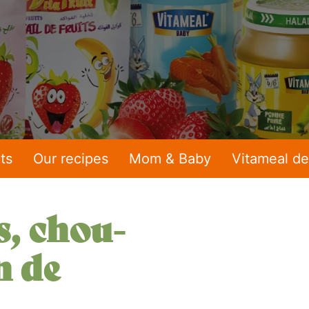
ts
Our recipes
Mom & Baby
Vitameal de
s, chou-
n de