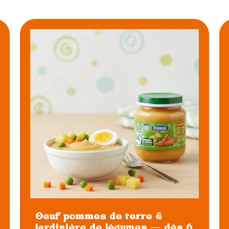
Oeuf pommes de terre &
jardinière de légumes — dès 6