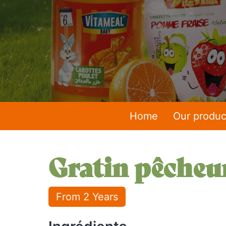
Home
Our produc
Gratin pêcheu
From 2 Years