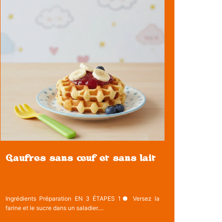
Gaufres sans œuf et sans lait
Ingrédients Préparation EN 3 ÉTAPES 1● Versez la
farine et le sucre dans un saladier....