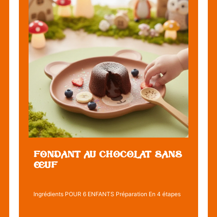
FONDANT AU CHOCOLAT SANS
ŒUF
Ingrédients POUR 6 ENFANTS Préparation En 4 étapes