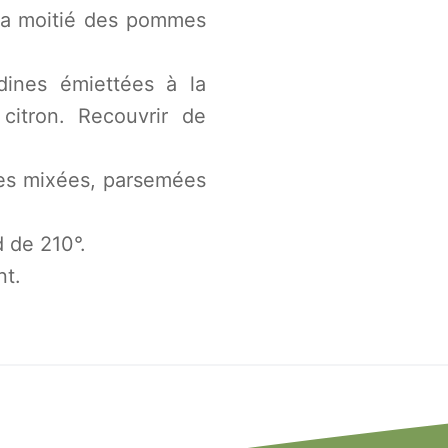
 la moitié des pommes
nes émiettées à la
citron. Recouvrir de
es mixées, parsemées
d de 210°.
nt.