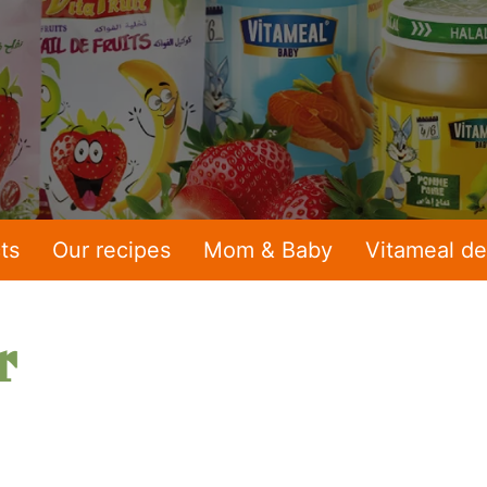
ts
Our recipes
Mom & Baby
Vitameal de
r