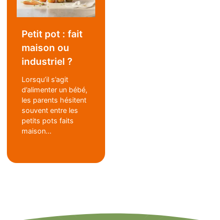
Petit pot : fait
maison ou
industriel ?
Lorsqu’il s’agit
d’alimenter un bébé,
les parents hésitent
souvent entre les
petits pots faits
maison…