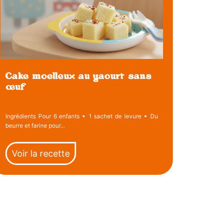
Cake moelleux au yaourt sans
œuf
Ingrédients Pour 6 enfants ▪ 1 sachet de levure ▪ Du
beurre et farine pour...
Voir la recette