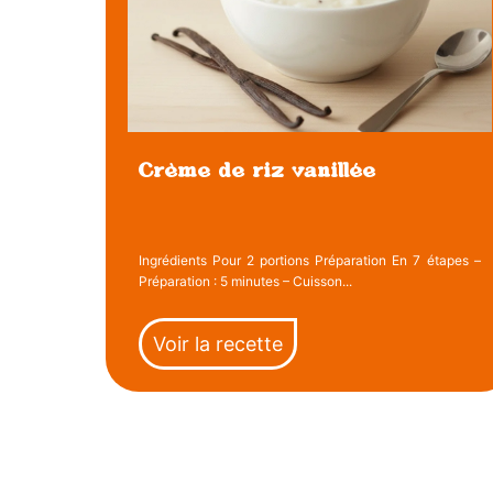
Crème de riz vanillée
Ingrédients Pour 2 portions Préparation En 7 étapes –
Préparation : 5 minutes – Cuisson...
Voir la recette