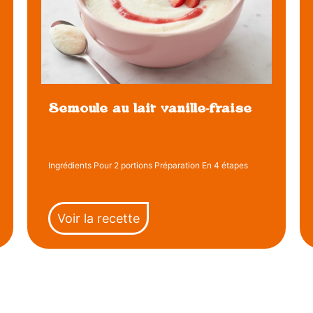
Semoule au lait vanille-fraise
Ingrédients Pour 2 portions Préparation En 4 étapes
Voir la recette