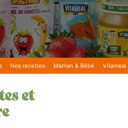
s
Nos recettes
Maman & Bébé
Vitameal
tes et
re